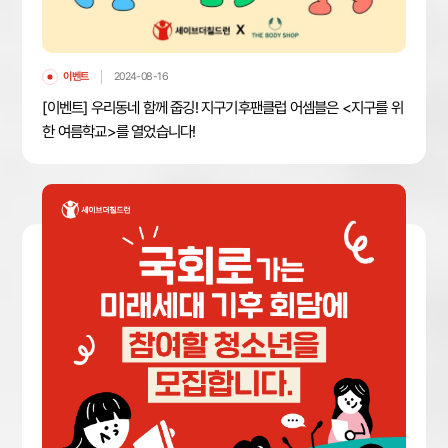
이벤트
2024-08-16
[이벤트] 우리동네 함께 줍깅! 지구기후팬클럽 어셈블은 <지구를 위
한 여름학교>를 열었습니다!