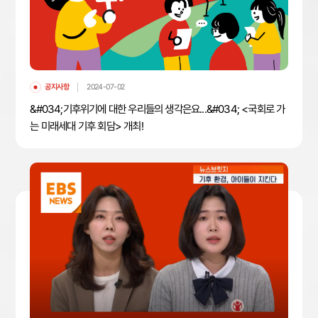
공지사항
2024-07-02
&#034;기후위기에 대한 우리들의 생각은요...&#034; <국회로 가
는 미래세대 기후 회담> 개최!